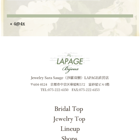
«
4@4x